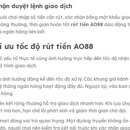
hận duyệt lệnh giao dịch
ười chơi nhập số tiền cần rút, xác nhận bằng mật khẩu giao
Thông thường, thời gian hoàn tất
rút tiền AO88
dao động tr
a ngân hàng liên kết.
i ưu tốc độ rút tiền AO88
ố yếu tố thực tế cũng ảnh hưởng trực tiếp đến tốc độ nhận 
 trình giao dịch.
 ảnh hưởng đáng kể đến tốc độ xử lý. Các khung giờ hành 
ệ thống ngân hàng hoạt động đầy đủ. Ngược lại, vào ban đê
 hàng.
ên kết rộng thường hỗ trợ giao dịch nhanh hơn. Khi lựa ch
mà hơn, hạn chế lỗi phát sinh và giảm thời gian chờ đợi.
ternet đóng vai trò quan trọng. Một đường truyền không ổn 
đó, người chơi nên kiểm tra kết nối trước khi xác nhận gi