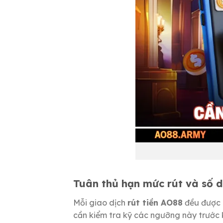
Tuân thủ hạn mức rút và số d
Mỗi giao dịch
rút tiền AO88
đều được á
cần kiểm tra kỹ các ngưỡng này trước kh