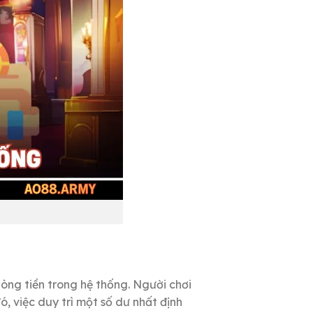
òng tiền trong hệ thống. Người chơi
ó, việc duy trì một số dư nhất định