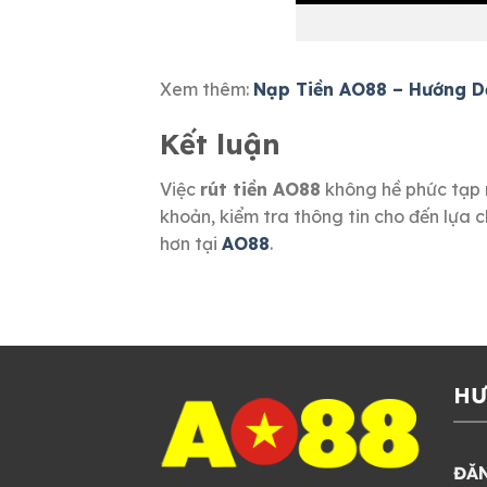
Xem thêm:
Nạp Tiền AO88 – Hướng D
Kết luận
Việc
rút tiền AO88
không hề phức tạp n
khoản, kiểm tra thông tin cho đến lựa 
hơn tại
AO88
.
HƯ
ĐĂN