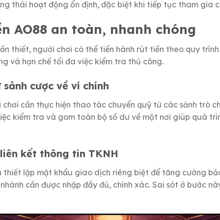
g thái hoạt động ổn định, đặc biệt khi tiếp tục tham gia c
ền AO88 an toàn, nhanh chóng
n thiết, người chơi có thể tiến hành rút tiền theo quy trì
ng và hạn chế tối đa việc kiểm tra thủ công.
 sảnh cược về ví chính
i chơi cần thực hiện thao tác chuyển quỹ từ các sảnh trò ch
 Việc kiểm tra và gom toàn bộ số dư về một nơi giúp quá trì
 liên kết thông tin TKNH
ần thiết lập mật khẩu giao dịch riêng biệt để tăng cường b
 nhánh cần được nhập đầy đủ, chính xác. Sai sót ở bước này