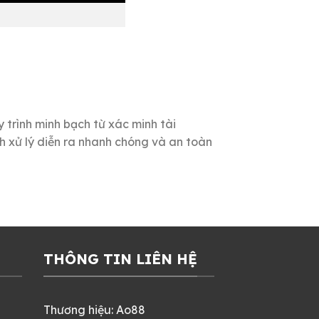
y trình minh bạch từ xác minh tài
nh xử lý diễn ra nhanh chóng và an toàn
THÔNG TIN LIÊN HỆ
Thương hiệu: Ao88