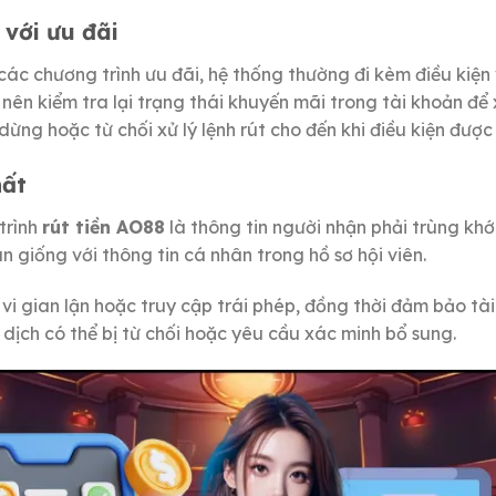
 với ưu đãi
ác chương trình ưu đãi, hệ thống thường đi kèm điều kiện
i nên kiểm tra lại trạng thái khuyến mãi trong tài khoản đ
ừng hoặc từ chối xử lý lệnh rút cho đến khi điều kiện được
hất
trình
rút tiền AO88
là thông tin người nhận phải trùng khớp
 giống với thông tin cá nhân trong hồ sơ hội viên.
i gian lận hoặc truy cập trái phép, đồng thời đảm bảo tà
dịch có thể bị từ chối hoặc yêu cầu xác minh bổ sung.