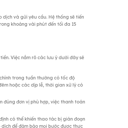
 dịch và gửi yêu cầu. Hệ thống sẽ tiến
ong khoảng vài phút đến tối đa 15
tiền. Việc nắm rõ các lưu ý dưới đây sẽ
chính trong tuần thường có tốc độ
m hoặc các dịp lễ, thời gian xử lý có
ọn đúng đơn vị phù hợp, việc thanh toán
định có thể khiến thao tác bị gián đoạn
ao dịch để đảm bảo mọi bước được thực