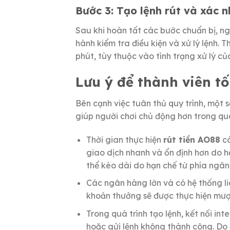
Bước 3: Tạo lệnh rút và xác n
Sau khi hoàn tất các bước chuẩn bị, ng
hành kiểm tra điều kiện và xử lý lệnh. 
phút, tùy thuộc vào tình trạng xử lý củ
Lưu ý để thành viên tố
Bên cạnh việc tuân thủ quy trình, một s
giúp người chơi chủ động hơn trong quá
Thời gian thực hiện
rút tiền AO88
có
giao dịch nhanh và ổn định hơn do h
thể kéo dài do hạn chế từ phía ngân
Các ngân hàng lớn và có hệ thống li
khoản thưởng sẽ được thực hiện mượt 
Trong quá trình tạo lệnh, kết nối in
hoặc gửi lệnh không thành công. Do 