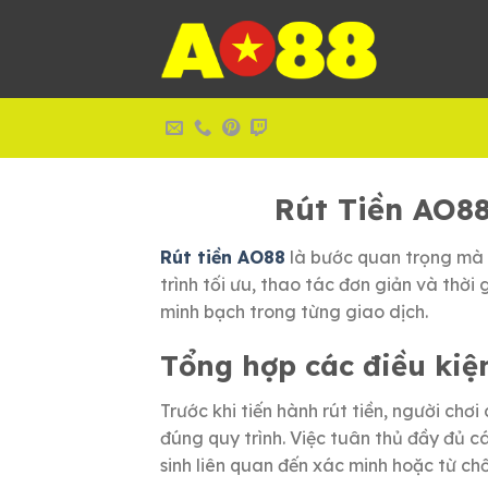
Skip
to
content
Rút Tiền AO8
Rút tiền AO88
là bước quan trọng mà 
trình tối ưu, thao tác đơn giản và thời
minh bạch trong từng giao dịch.
Tổng hợp các điều kiện
Trước khi tiến hành rút tiền, người ch
đúng quy trình. Việc tuân thủ đầy đủ c
sinh liên quan đến xác minh hoặc từ chố