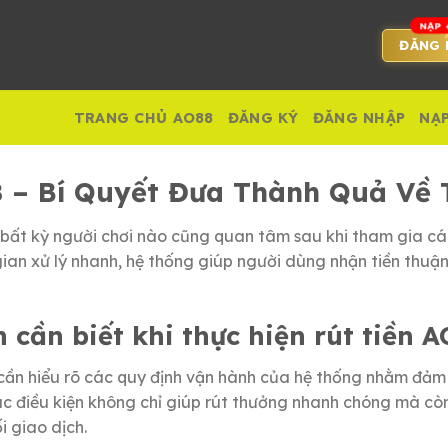
ĐĂNG 
TRANG CHỦ AO88
ĐĂNG KÝ
ĐĂNG NHẬP
NẠP
8 – Bí Quyết Đưa Thành Quả Về 
bất kỳ người chơi nào cũng quan tâm sau khi tham gia cá 
 gian xử lý nhanh, hệ thống giúp người dùng nhận tiền thuận
 cần biết khi thực hiện rút tiền 
ơi cần hiểu rõ các quy định vận hành của hệ thống nhằm đảm
ác điều kiện không chỉ giúp rút thưởng nhanh chóng mà cò
i giao dịch.