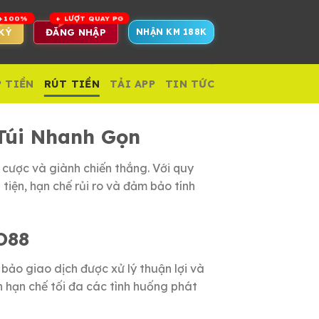
KÝ
ĐĂNG NHẬP
NHẬN KM 188K
 TIỀN
RÚT TIỀN
TẢI APP
TIN TỨC
Túi Nhanh Gọn
cược và giành chiến thắng. Với quy
 tiện, hạn chế rủi ro và đảm bảo tính
AO88
 bảo giao dịch được xử lý thuận lợi và
n hạn chế tối đa các tình huống phát